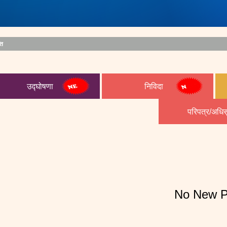
ति
उद्घोषणा
निविदा
परिपत्र/अधि
No New P