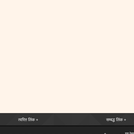
त्वरित लिंक +
सम्बद्ध लिंक +
इस वेबस