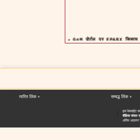
GeM पोर्टल पर EPABX सिस्ट
सीईसी में विभिन्न कॉन्ट्रैक्ट पदों
सी.ई.सी. न्यूज़लैटर का जुलाई
एडहॉक डेप्युटेशन बेसिस पर भर्त
त्वरित लिंक +
सम्बद्ध लिंक +
12वां अंतर्राष्ट्रीय योग दिवस @ 
इस वेबसाईट का
कंसोर्टियम फॉर एजुकेशनल कम्युनिकेश
शैक्षिक संचार 
अंतिम अद्यतन
लाइव लेक्चर देने के लिए एकेडेमिक