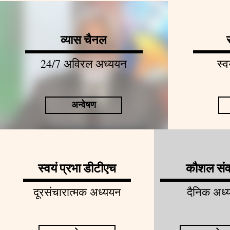
व्यास चैनल
24/7 अविरल अध्ययन
स्व
अन्वेषण
स्वयं प्रभा डीटीएच
कौशल संव
दूरसंचारात्मक अध्ययन
दैनिक अध्