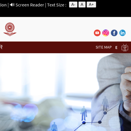
tion
|
🔊 Screen Reader
| Text Size :
A-
A
A+
ें
SITE MAP