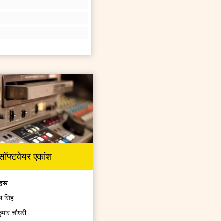
सॉफ्टवेयर एकांश
हरू
ल सिंह
कुमार चौधरी