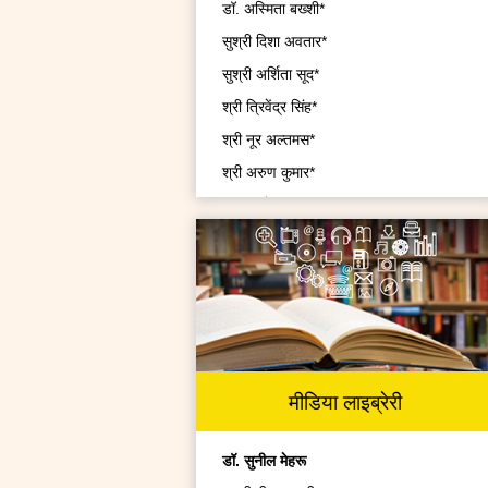
डॉ. अस्मिता बख्शी*
सुश्री दिशा अवतार*
सुश्री अर्शिता सूद*
श्री त्रिवेंद्र सिंह*
श्री नूर अल्तमस*
श्री अरुण कुमार*
श्री महरोज आलम*
श्री पीयूष रॉय*
डॉ. अर्चना*
सुश्री रितु खरे*
डॉ. वीरेंद्र कौशल*
सुश्री ऋषिका गुप्ता*
मीडिया लाइब्रेरी
श्री मनीष कुमार*
श्री एल.राजू सिंह*
डॉ. सुनील मेहरू
सुश्री हेमलता*