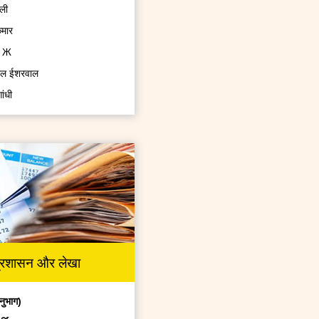
ली
ुमार
ा Ж
याल ईशरवाल
गांधी
ुमार
लास
का उनियाल*
मा* (यूजीसी में स्थानांतरण)
 कुमार*
ुमार*
ा अरोड़ा*
्रशासन और लेखा
ुमार*
ेखर*
नुभाग)
ंह*