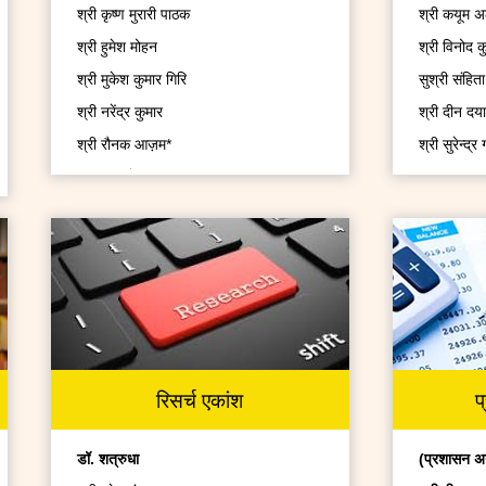
श्री कृष्ण मुरारी पाठक
श्री कयूम अ
श्री हुमेश मोहन
श्री विनोद क
श्री मुकेश कुमार गिरि
सुश्री संहित
श्री नरेंद्र कुमार
श्री दीन द
श्री रौनक आज़म*
श्री सुरेन्द्र 
श्री आशुतोष त्यागी*
श्री संजीव क
सुश्री आशा रानी*
श्री राम बि
श्री अवनीश कुमार*
सुश्री गीति
श्री कमल शर्मा*
श्री नीरज शर्
श्री सौरभ कुमार*
सुश्री प्रीति
श्री पवन बदसर*
श्री अशोक क
श्री कुमार सत्यम सुंदरम*
सुश्री अंकित
रिसर्च एकांश
प
श्री आसिफ सलीम*
श्री रविंदर क
श्री राजेश कुमार*
श्री चन्द्रश
डॉ. शत्रुधा
(प्रशासन अ
श्री अवधेश कुमार*
श्री धीरज सि